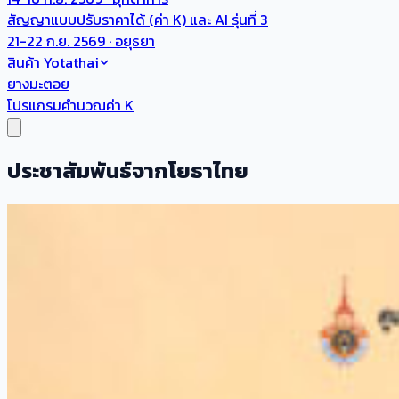
สัญญาแบบปรับราคาได้ (ค่า K) และ AI รุ่นที่ 3
21-22 ก.ย. 2569 · อยุธยา
สินค้า Yotathai
ยางมะตอย
โปรแกรมคำนวณค่า K
ประชาสัมพันธ์จากโยธาไทย