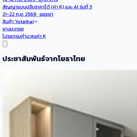
สัญญาแบบปรับราคาได้ (ค่า K) และ AI รุ่นที่ 3
21-22 ก.ย. 2569 · อยุธยา
สินค้า Yotathai
ยางมะตอย
โปรแกรมคำนวณค่า K
ประชาสัมพันธ์จากโยธาไทย