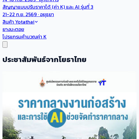
สัญญาแบบปรับราคาได้ (ค่า K) และ AI รุ่นที่ 3
21-22 ก.ย. 2569 · อยุธยา
สินค้า Yotathai
ยางมะตอย
โปรแกรมคำนวณค่า K
ประชาสัมพันธ์จากโยธาไทย