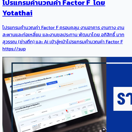
โปรแกรมคำนวณค่า Factor F โดย
Yotathai
โปรแกรมคำนวณค่า Factor F ครอบคลุม งานอาคาร งานทาง งาน
สะพานและท่อเหลี่ยม และงานชลประทาน พัฒนาโดย อภิสิทธิ์ มาก
สุวรรณ (ช่างถึก) และ Ai เข้าสู่หน้าโปรแกรมคำนวณค่า Factor F
https://sup