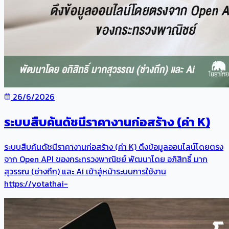
26/6/2026
ระบบสืบค้นดัชนีราคางานก่อสร้าง (ค่า K)
ระบบสืบค้นดัชนีราคางานก่อสร้าง (ค่า K) ดึงข้อมูลออนไลน์โดยตรง
จาก Open API ของกระทรวงพาณิชย์ พัฒนาโดย อภิสิทธิ์ มาก
สุวรรณ (ช่างถึก) และ Ai เข้าสู่หน้าระบบการใช้งาน
https://yotathai-