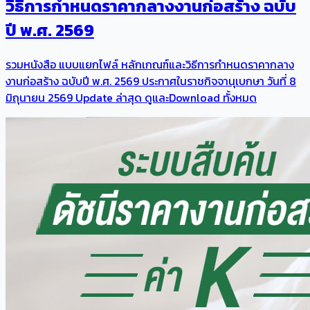
วิธีการกําหนดราคากลางงานก่อสร้าง ฉบับ
ปี พ.ศ. 2569
รวมหนังสือ แบบแยกไฟล์ หลักเกณฑ์และวิธีการกําหนดราคากลาง
งานก่อสร้าง ฉบับปี พ.ศ. 2569 ประกาศในราชกิจจานุเบกษา วันที่ 8
มิถุนายน 2569 Update ล่าสุด ดูและDownload ทั้งหมด