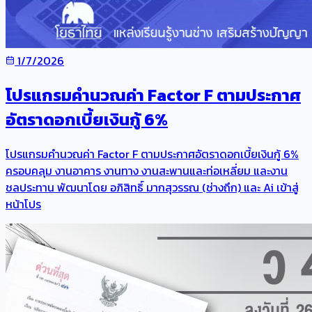
1/7/2026
โปรแกรมคำนวณค่า Factor F ตามประกาศ
อัตราดอกเบี้ยเงินกู้ 6%
โปรแกรมคำนวณค่า Factor F ตามประกาศอัตราดอกเบี้ยเงินกู้ 6%
ครอบคลุม งานอาคาร งานทาง งานสะพานและท่อเหลี่ยม และงาน
ชลประทาน พัฒนาโดย อภิสิทธิ์ มากสุวรรณ (ช่างถึก) และ Ai เข้าสู่
หน้าโปร