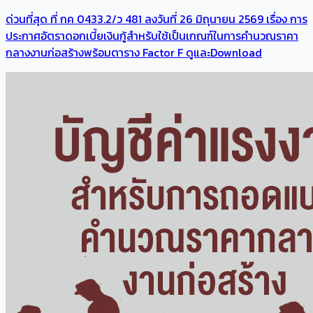
ด่วนที่สุด ที่ กค 0433.2/ว 481 ลงวันที่ 26 มิถุนายน 2569 เรื่อง การ
ประกาศอัตราดอกเบี้ยเงินกู้สำหรับใช้เป็นเกณฑ์ในการคำนวณราคา
กลางงานก่อสร้างพร้อมตาราง Factor F ดูและDownload