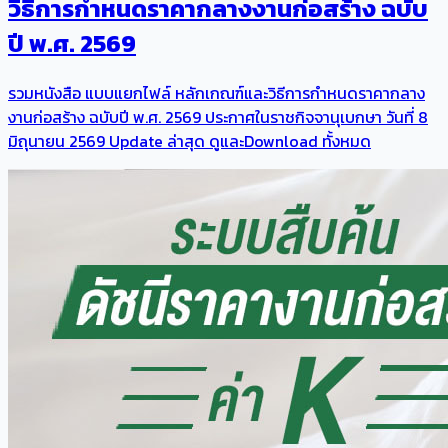
วิธีการกําหนดราคากลางงานก่อสร้าง ฉบับ
ปี พ.ศ. 2569
รวมหนังสือ แบบแยกไฟล์ หลักเกณฑ์และวิธีการกําหนดราคากลาง
งานก่อสร้าง ฉบับปี พ.ศ. 2569 ประกาศในราชกิจจานุเบกษา วันที่ 8
มิถุนายน 2569 Update ล่าสุด ดูและDownload ทั้งหมด