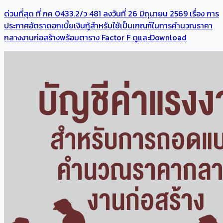
ด่วนที่สุด ที่ กค 0433.2/ว 481 ลงวันที่ 26 มิถุนายน 2569 เรื่อง การ
ประกาศอัตราดอกเบี้ยเงินกู้สำหรับใช้เป็นเกณฑ์ในการคำนวณราคา
กลางงานก่อสร้างพร้อมตาราง Factor F ดูและDownload