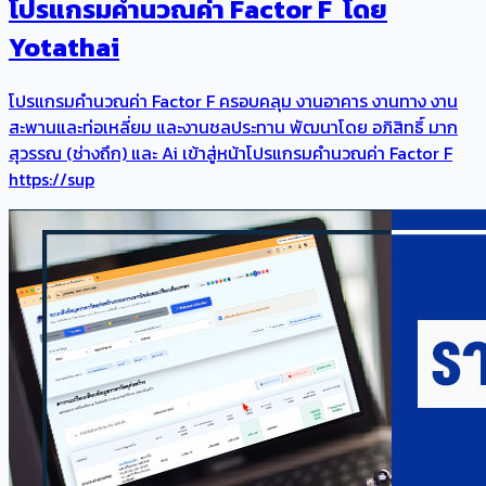
โปรแกรมคำนวณค่า Factor F โดย
Yotathai
โปรแกรมคำนวณค่า Factor F ครอบคลุม งานอาคาร งานทาง งาน
สะพานและท่อเหลี่ยม และงานชลประทาน พัฒนาโดย อภิสิทธิ์ มาก
สุวรรณ (ช่างถึก) และ Ai เข้าสู่หน้าโปรแกรมคำนวณค่า Factor F
https://sup