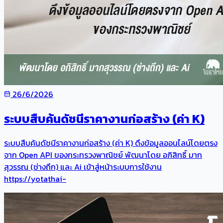
26/6/2026
ระบบสืบค้นดัชนีราคางานก่อสร้าง (ค่า K)
ระบบสืบค้นดัชนีราคางานก่อสร้าง (ค่า K) ดึงข้อมูลออนไลน์โดยตรง
จาก Open API ของกระทรวงพาณิชย์ พัฒนาโดย อภิสิทธิ์ มาก
สุวรรณ (ช่างถึก) และ Ai เข้าสู่หน้าระบบการใช้งาน
https://yotathai-