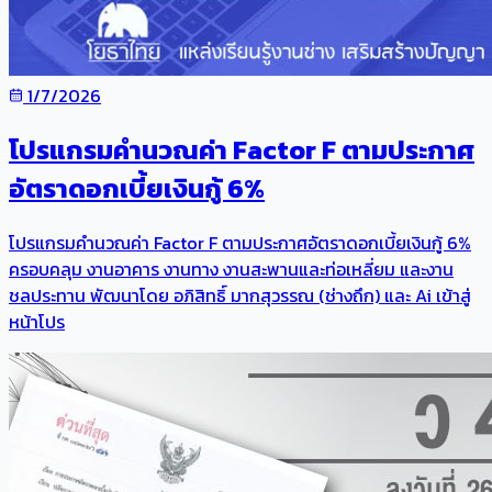
1/7/2026
โปรแกรมคำนวณค่า Factor F ตามประกาศ
อัตราดอกเบี้ยเงินกู้ 6%
โปรแกรมคำนวณค่า Factor F ตามประกาศอัตราดอกเบี้ยเงินกู้ 6%
ครอบคลุม งานอาคาร งานทาง งานสะพานและท่อเหลี่ยม และงาน
ชลประทาน พัฒนาโดย อภิสิทธิ์ มากสุวรรณ (ช่างถึก) และ Ai เข้าสู่
หน้าโปร