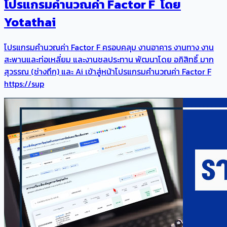
โปรแกรมคำนวณค่า Factor F โดย
Yotathai
โปรแกรมคำนวณค่า Factor F ครอบคลุม งานอาคาร งานทาง งาน
สะพานและท่อเหลี่ยม และงานชลประทาน พัฒนาโดย อภิสิทธิ์ มาก
สุวรรณ (ช่างถึก) และ Ai เข้าสู่หน้าโปรแกรมคำนวณค่า Factor F
https://sup