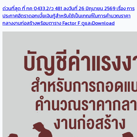
ด่วนที่สุด ที่ กค 0433.2/ว 481 ลงวันที่ 26 มิถุนายน 2569 เรื่อง การ
ประกาศอัตราดอกเบี้ยเงินกู้สำหรับใช้เป็นเกณฑ์ในการคำนวณราคา
กลางงานก่อสร้างพร้อมตาราง Factor F ดูและDownload