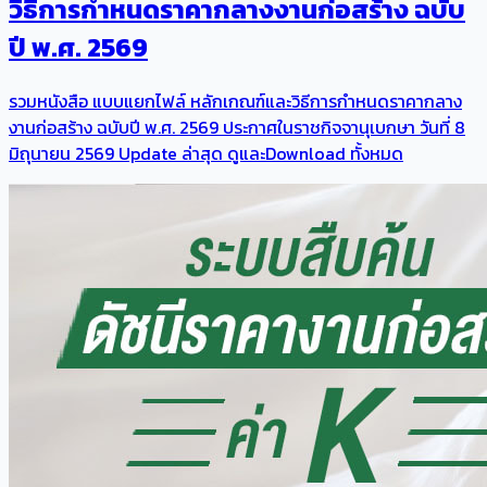
วิธีการกําหนดราคากลางงานก่อสร้าง ฉบับ
ปี พ.ศ. 2569
รวมหนังสือ แบบแยกไฟล์ หลักเกณฑ์และวิธีการกําหนดราคากลาง
งานก่อสร้าง ฉบับปี พ.ศ. 2569 ประกาศในราชกิจจานุเบกษา วันที่ 8
มิถุนายน 2569 Update ล่าสุด ดูและDownload ทั้งหมด