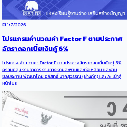
1/7/2026
โปรแกรมคำนวณค่า Factor F ตามประกาศ
อัตราดอกเบี้ยเงินกู้ 6%
โปรแกรมคำนวณค่า Factor F ตามประกาศอัตราดอกเบี้ยเงินกู้ 6%
ครอบคลุม งานอาคาร งานทาง งานสะพานและท่อเหลี่ยม และงาน
ชลประทาน พัฒนาโดย อภิสิทธิ์ มากสุวรรณ (ช่างถึก) และ Ai เข้าสู่
หน้าโปร