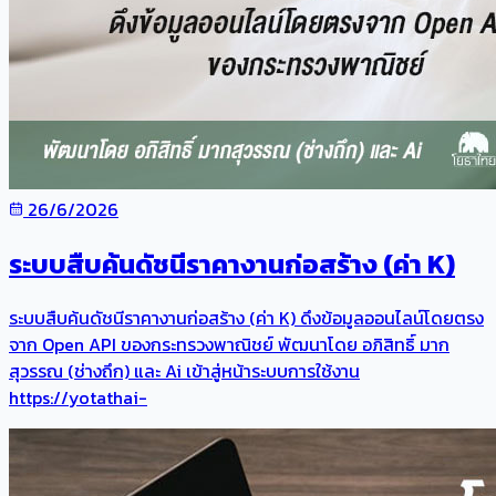
26/6/2026
ระบบสืบค้นดัชนีราคางานก่อสร้าง (ค่า K)
ระบบสืบค้นดัชนีราคางานก่อสร้าง (ค่า K) ดึงข้อมูลออนไลน์โดยตรง
จาก Open API ของกระทรวงพาณิชย์ พัฒนาโดย อภิสิทธิ์ มาก
สุวรรณ (ช่างถึก) และ Ai เข้าสู่หน้าระบบการใช้งาน
https://yotathai-