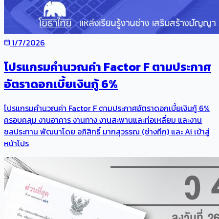
1/7/2026
โปรแกรมคำนวณค่า Factor F ตามประกาศ
อัตราดอกเบี้ยเงินกู้ 6%
โปรแกรมคำนวณค่า Factor F ตามประกาศอัตราดอกเบี้ยเงินกู้ 6%
ครอบคลุม งานอาคาร งานทาง งานสะพานและท่อเหลี่ยม และงาน
ชลประทาน พัฒนาโดย อภิสิทธิ์ มากสุวรรณ (ช่างถึก) และ Ai เข้าสู่
หน้าโปร