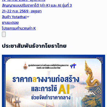
สัญญาแบบปรับราคาได้ (ค่า K) และ AI รุ่นที่ 3
21-22 ก.ย. 2569 · อยุธยา
สินค้า Yotathai
ยางมะตอย
โปรแกรมคำนวณค่า K
ประชาสัมพันธ์จากโยธาไทย