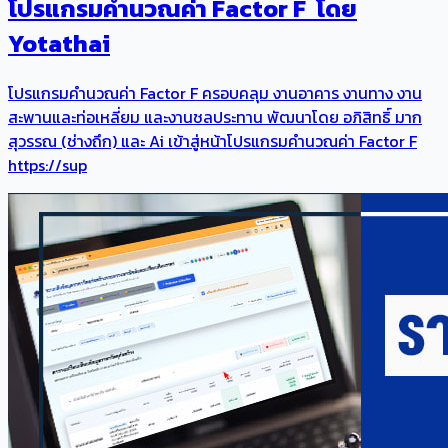
โปรแกรมคำนวณค่า Factor F โดย
Yotathai
โปรแกรมคำนวณค่า Factor F ครอบคลุม งานอาคาร งานทาง งาน
สะพานและท่อเหลี่ยม และงานชลประทาน พัฒนาโดย อภิสิทธิ์ มาก
สุวรรณ (ช่างถึก) และ Ai เข้าสู่หน้าโปรแกรมคำนวณค่า Factor F
https://sup