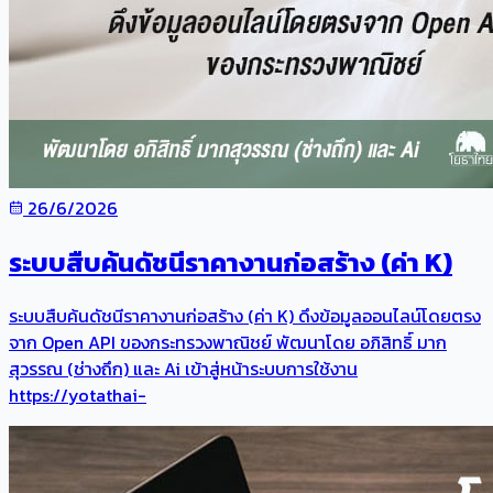
26/6/2026
ระบบสืบค้นดัชนีราคางานก่อสร้าง (ค่า K)
ระบบสืบค้นดัชนีราคางานก่อสร้าง (ค่า K) ดึงข้อมูลออนไลน์โดยตรง
จาก Open API ของกระทรวงพาณิชย์ พัฒนาโดย อภิสิทธิ์ มาก
สุวรรณ (ช่างถึก) และ Ai เข้าสู่หน้าระบบการใช้งาน
https://yotathai-