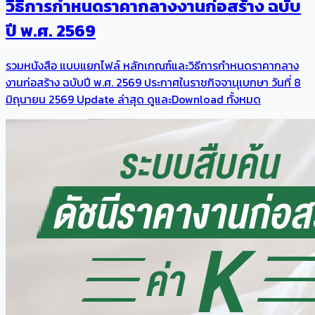
วิธีการกําหนดราคากลางงานก่อสร้าง ฉบับ
ปี พ.ศ. 2569
รวมหนังสือ แบบแยกไฟล์ หลักเกณฑ์และวิธีการกําหนดราคากลาง
งานก่อสร้าง ฉบับปี พ.ศ. 2569 ประกาศในราชกิจจานุเบกษา วันที่ 8
มิถุนายน 2569 Update ล่าสุด ดูและDownload ทั้งหมด