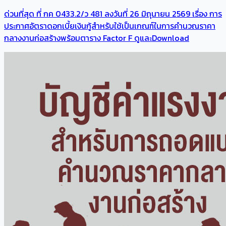
ด่วนที่สุด ที่ กค 0433.2/ว 481 ลงวันที่ 26 มิถุนายน 2569 เรื่อง การ
ประกาศอัตราดอกเบี้ยเงินกู้สำหรับใช้เป็นเกณฑ์ในการคำนวณราคา
กลางงานก่อสร้างพร้อมตาราง Factor F ดูและDownload