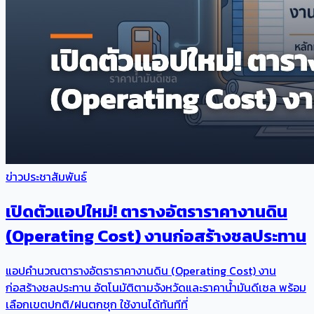
ข่าวประชาสัมพันธ์
เปิดตัวแอปใหม่! ตารางอัตราราคางานดิน
(Operating Cost) งานก่อสร้างชลประทาน
แอปคำนวณตารางอัตราราคางานดิน (Operating Cost) งาน
ก่อสร้างชลประทาน อัตโนมัติตามจังหวัดและราคาน้ำมันดีเซล พร้อม
เลือกเขตปกติ/ฝนตกชุก ใช้งานได้ทันทีที่