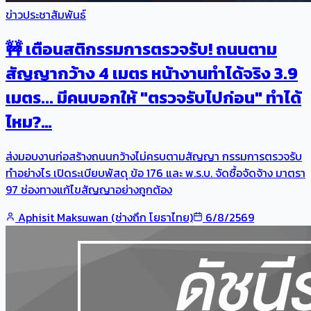
ข่าวประชาสัมพันธ์
🚧 เตือนสติกรรมการตรวจรับ! ถนนตาม
สัญญากว้าง 4 เมตร หน้างานทำได้จริง 3.9
เมตร... มีคนบอกให้ "ตรวจรับไปก่อน" ทำได้
ไหม?…
ส่งมอบงานก่อสร้างถนนกว้างไม่ครบตามสัญญา กรรมการตรวจรับ
ทำอย่างไร เปิดระเบียบพัสดุ ข้อ 176 และ พ.ร.บ. จัดซื้อจัดจ้าง มาตรา
97 ช่องทางแก้ไขสัญญาอย่างถูกต้อง
Aphisit Maksuwan (ช่างถึก โยธาไทย)
6/8/2569