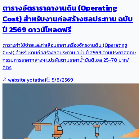
ตารางอัตราราคางานดิน (Operating
Cost) สำหรับงานก่อสร้างชลประทาน ฉบับ
ปี 2569 ดาวน์โหลดฟรี
ตารางค่าใช้จ่ายและค่าเสื่อมราคาเครื่องจักรงานดิน (Operating
Cost) สำหรับงานก่อสร้างชลประทาน ฉบับปี 2569 ตามประกาศคณะ
กรรมการราคากลางฯ แปรผันตามราคาน้ำมันดีเซล 25-70 บาท/
ลิตร
website yotathai
5/8/2569