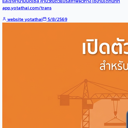
และราคาน้ำมันดีเซล คำนวณตัวแปรสภาพผิวทาง ใช้งานได้ทันทีที่
app.yotathai.com/trans
website yotathai
5/8/2569