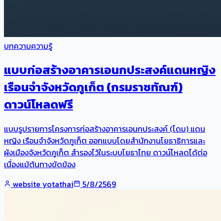
บทความความรู้
แบบก่อสร้างอาคารเอนกประสงค์แดนหญิง
เรือนจำจังหวัดภูเก็ต (กรมราชทัณฑ์)
ดาวน์โหลดฟรี
แบบรูปรายการโครงการก่อสร้างอาคารเอนกประสงค์ (โดม) แดน
หญิง เรือนจำจังหวัดภูเก็ต ออกแบบโดยสำนักงานโยธาธิการและ
ผังเมืองจังหวัดภูเก็ต สำรองไว้ในระบบโยธาไทย ดาวน์โหลดได้ต่อ
เนื่องแม้ต้นทางขัดข้อง
website yotathai
5/8/2569