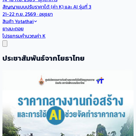
สัญญาแบบปรับราคาได้ (ค่า K) และ AI รุ่นที่ 3
21-22 ก.ย. 2569 · อยุธยา
สินค้า Yotathai
ยางมะตอย
โปรแกรมคำนวณค่า K
ประชาสัมพันธ์จากโยธาไทย