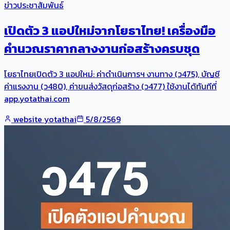
ข่าวประชาสัมพันธ์
เปิดตัว 3 แอปใหม่จากโยธาไทย! เครื่องมือ
คำนวณราคากลางงานก่อสร้างครบชุด
โยธาไทยเปิดตัว 3 แอปใหม่: ค่าดำเนินการฯ งานทาง (ว475), บัญชี
ค่าแรงงาน (ว480), ค่าขนส่งวัสดุก่อสร้าง (ว477) ใช้งานได้ทันทีที่
app.yotathai.com
website yotathai
5/8/2569