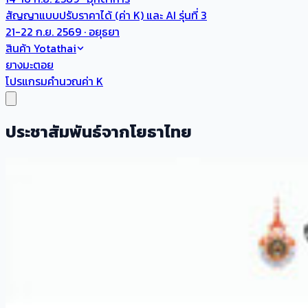
สัญญาแบบปรับราคาได้ (ค่า K) และ AI รุ่นที่ 3
21-22 ก.ย. 2569 · อยุธยา
สินค้า Yotathai
ยางมะตอย
โปรแกรมคำนวณค่า K
ประชาสัมพันธ์จากโยธาไทย