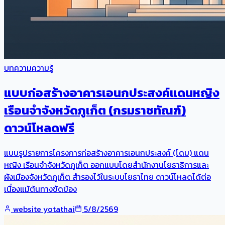
บทความความรู้
แบบก่อสร้างอาคารเอนกประสงค์แดนหญิง
เรือนจำจังหวัดภูเก็ต (กรมราชทัณฑ์)
ดาวน์โหลดฟรี
แบบรูปรายการโครงการก่อสร้างอาคารเอนกประสงค์ (โดม) แดน
หญิง เรือนจำจังหวัดภูเก็ต ออกแบบโดยสำนักงานโยธาธิการและ
ผังเมืองจังหวัดภูเก็ต สำรองไว้ในระบบโยธาไทย ดาวน์โหลดได้ต่อ
เนื่องแม้ต้นทางขัดข้อง
website yotathai
5/8/2569