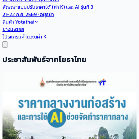
สัญญาแบบปรับราคาได้ (ค่า K) และ AI รุ่นที่ 3
21-22 ก.ย. 2569 · อยุธยา
สินค้า Yotathai
ยางมะตอย
โปรแกรมคำนวณค่า K
ประชาสัมพันธ์จากโยธาไทย