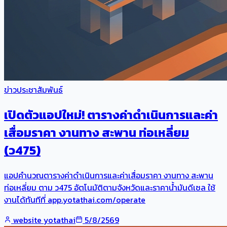
ข่าวประชาสัมพันธ์
เปิดตัวแอปใหม่! ตารางค่าดำเนินการและค่า
เสื่อมราคา งานทาง สะพาน ท่อเหลี่ยม
(ว475)
แอปคำนวณตารางค่าดำเนินการและค่าเสื่อมราคา งานทาง สะพาน
ท่อเหลี่ยม ตาม ว475 อัตโนมัติตามจังหวัดและราคาน้ำมันดีเซล ใช้
งานได้ทันทีที่ app.yotathai.com/operate
website yotathai
5/8/2569