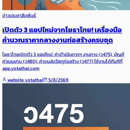
ข่าวประชาสัมพันธ์
เปิดตัว 3 แอปใหม่จากโยธาไทย! เครื่องมือ
คำนวณราคากลางงานก่อสร้างครบชุด
โยธาไทยเปิดตัว 3 แอปใหม่: ค่าดำเนินการฯ งานทาง (ว475), บัญชี
ค่าแรงงาน (ว480), ค่าขนส่งวัสดุก่อสร้าง (ว477) ใช้งานได้ทันทีที่
app.yotathai.com
website yotathai
5/8/2569