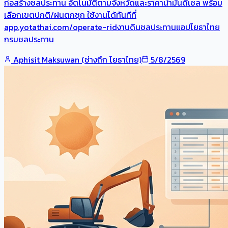
ก่อสร้างชลประทาน อัตโนมัติตามจังหวัดและราคาน้ำมันดีเซล พร้อม
เลือกเขตปกติ/ฝนตกชุก ใช้งานได้ทันทีที่
app.yotathai.com/operate-ridงานดินชลประทานแอปโยธาไทย
กรมชลประทาน
Aphisit Maksuwan (ช่างถึก โยธาไทย)
5/8/2569