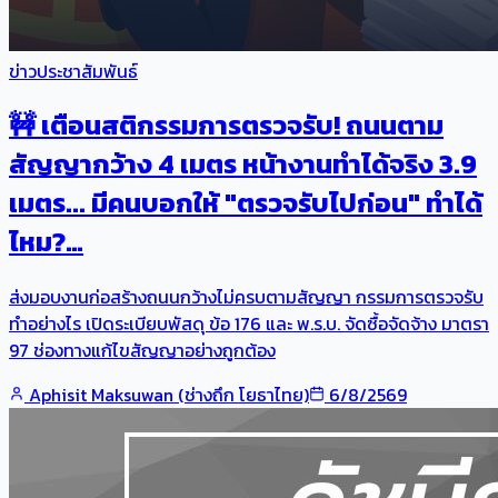
ข่าวประชาสัมพันธ์
🚧 เตือนสติกรรมการตรวจรับ! ถนนตาม
สัญญากว้าง 4 เมตร หน้างานทำได้จริง 3.9
เมตร... มีคนบอกให้ "ตรวจรับไปก่อน" ทำได้
ไหม?…
ส่งมอบงานก่อสร้างถนนกว้างไม่ครบตามสัญญา กรรมการตรวจรับ
ทำอย่างไร เปิดระเบียบพัสดุ ข้อ 176 และ พ.ร.บ. จัดซื้อจัดจ้าง มาตรา
97 ช่องทางแก้ไขสัญญาอย่างถูกต้อง
Aphisit Maksuwan (ช่างถึก โยธาไทย)
6/8/2569