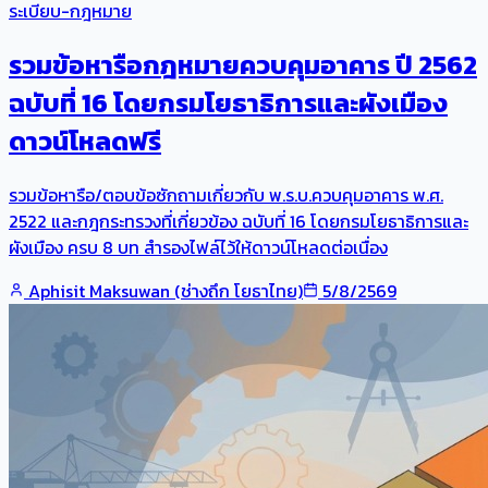
ระเบียบ-กฎหมาย
รวมข้อหารือกฎหมายควบคุมอาคาร ปี 2562
ฉบับที่ 16 โดยกรมโยธาธิการและผังเมือง
ดาวน์โหลดฟรี
รวมข้อหารือ/ตอบข้อซักถามเกี่ยวกับ พ.ร.บ.ควบคุมอาคาร พ.ศ.
2522 และกฎกระทรวงที่เกี่ยวข้อง ฉบับที่ 16 โดยกรมโยธาธิการและ
ผังเมือง ครบ 8 บท สำรองไฟล์ไว้ให้ดาวน์โหลดต่อเนื่อง
Aphisit Maksuwan (ช่างถึก โยธาไทย)
5/8/2569